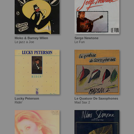
Moko & Barney Wilen
Serge Newtone
Le jazz a Joe
Le Fun
Lucky Peterson
Le Quatuor De Saxophones
Ridin'
Mad Sax 2