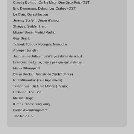
Claude Bolling:
On Ne Meurt Que Deux Fois (OST)
Eric Demarsan:
Debout Les Crabes (OST)
Le Clan:
Ou est l'action
Jeremy Stefen:
Dealer d'amour
Shaggy:
Sudden Hero
Miguel Bose:
Madrid Madrid
Guy Beart:
Tchouk Tchouk Nougah:
Minouche
Alliage :
(single)
Jacqueline Jolivet:
Je n'ai pas dormi de la nuit
Frances:
Ho La La, J'suis pas quelqu'un de bien
Manu Dibango:
?
Daisy Ducks:
Dongidigou (Surfin' dance)
Rita Mitsouko:
(Live tape mixes)
Telephone:
Un Autre Monde (TV mix)
U.Dance:
The Tide
Idrissa Diop:
Kim Sursock:
Ying Yang
Pierre Akendengue:
?
The Noids:
?