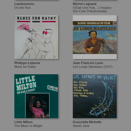
Lawlessness
Michel Legrand
On the Run
Il Etait Une Fois... L'espace
(Du Cote D'Andromede)
Philippe Lejeune
Jean Francois Leon
Blues for Kathy
Les Longs Manteaux (OST)
Little Milton
Grazziella Michelle
The Blues Is Allright
Sweet Jane