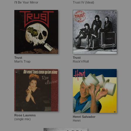
I'll Be Your Mirror
Trust IV (Ideal)
Trust
Trust
Man's Trap
Rock'n'Roll
Rose Laurens
Henri Salvador
(single mix)
Henri