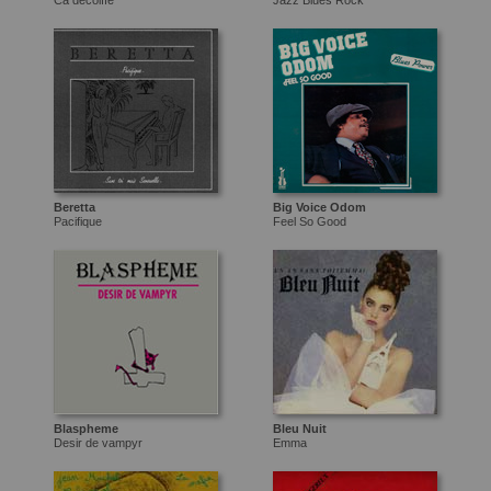
Ca decoiffe
Jazz Blues Rock
Beretta
Big Voice Odom
Pacifique
Feel So Good
Blaspheme
Bleu Nuit
Desir de vampyr
Emma