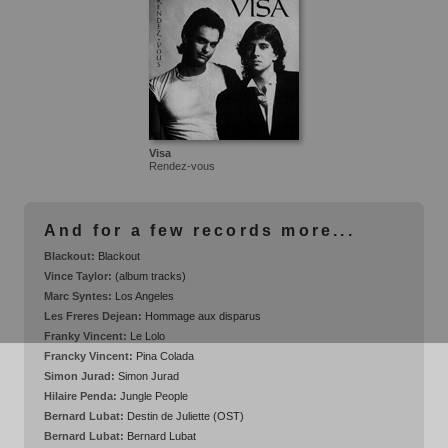
Visa
Rendez-vous
And for a few records more...
Blackout:
Blackout
Vince Taylor:
(album tracks)
Marc Syntes:
Los Angeles
Les Freres Dejean:
Hommage aux disparus
Franky Vincent:
Le Lolo
Francky Vincent:
Pina Colada
Simon Jurad:
Simon Jurad
Hilaire Penda:
Jungle People
Bernard Lubat:
Destin de Juliette (OST)
Bernard Lubat:
Bernard Lubat